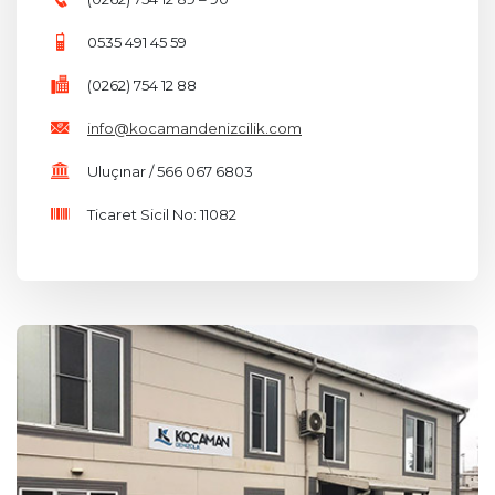
0535 491 45 59
(0262) 754 12 88
info@kocamandenizcilik.com
Uluçınar / 566 067 6803
Ticaret Sicil No: 11082