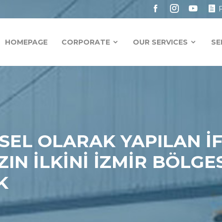
HOMEPAGE
CORPORATE
OUR SERVICES
SE
SEL OLARAK YAPILAN İ
N İLKİNİ İZMİR BÖLGE
K