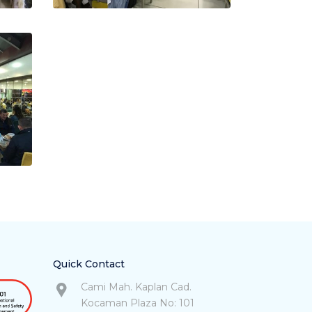
Quick Contact
Cami Mah. Kaplan Cad.
Kocaman Plaza No: 101